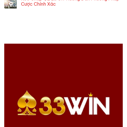
Cược Chính Xác